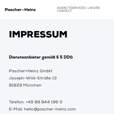
AGENCY
SERVICES
WORK
CONTACT
Strategy
Identity
Experience
Content
IMPRESSUM
Diensteanbieter gemäß § 5 DDG
Pascher+Heinz GmbH
Joseph-Wild-Straße 13
81829 München
Telefon: +49 89 944 196 0
E-Mail: hello@pascher-heinz.com